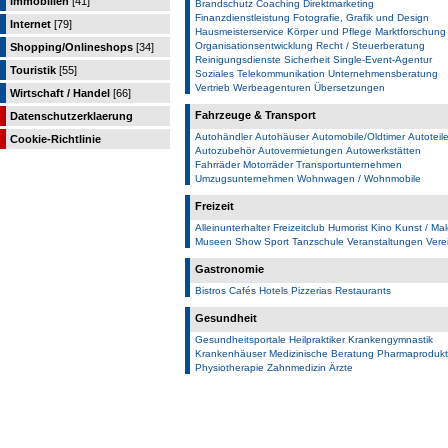
Immobilien
[41]
Brandschutz
Coaching
Direktmarketing
Finanzdienstleistung
Fotografie, Grafik und Design
Internet
[79]
Hausmeisterservice
Körper und Pflege
Marktforschung
Organisationsentwicklung
Recht / Steuerberatung
Shopping/Onlineshops
[34]
Reinigungsdienste
Sicherheit
Single-Event-Agentur
Touristik
[55]
Soziales
Telekommunikation
Unternehmensberatung
Vertrieb
Werbeagenturen
Übersetzungen
Wirtschaft / Handel
[66]
Fahrzeuge & Transport
Datenschutzerklaerung
Autohändler
Autohäuser
Automobile/Oldtimer
Autoteile
Cookie-Richtlinie
Autozubehör
Autovermietungen
Autowerkstätten
Fahrräder
Motorräder
Transportunternehmen
Umzugsunternehmen
Wohnwagen / Wohnmobile
Freizeit
Alleinunterhalter
Freizeitclub
Humorist
Kino
Kunst / Mal
Museen
Show
Sport
Tanzschule
Veranstaltungen
Vere
Gastronomie
Bistros
Cafés
Hotels
Pizzerias
Restaurants
Gesundheit
Gesundheitsportale
Heilpraktiker
Krankengymnastik
Krankenhäuser
Medizinische Beratung
Pharmaproduk
Physiotherapie
Zahnmedizin
Ärzte