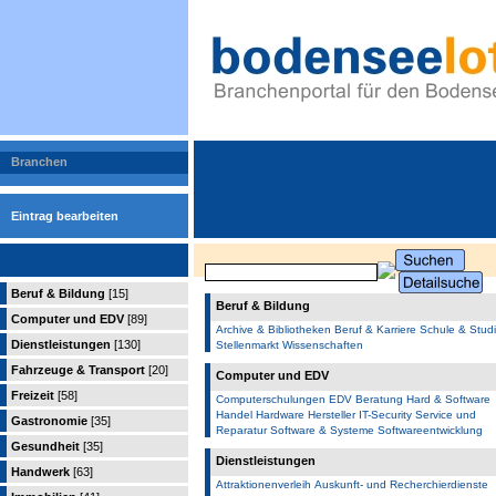
Branchen
Eintrag bearbeiten
Beruf & Bildung
[15]
Beruf & Bildung
Computer und EDV
[89]
Archive & Bibliotheken
Beruf & Karriere
Schule & Stud
Dienstleistungen
[130]
Stellenmarkt
Wissenschaften
Fahrzeuge & Transport
[20]
Computer und EDV
Freizeit
[58]
Computerschulungen
EDV Beratung
Hard & Software
Handel
Hardware Hersteller
IT-Security
Service und
Gastronomie
[35]
Reparatur
Software & Systeme
Softwareentwicklung
Gesundheit
[35]
Dienstleistungen
Handwerk
[63]
Attraktionenverleih
Auskunft- und Recherchierdienste