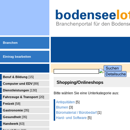
Branchen
Eintrag bearbeiten
Beruf & Bildung
[15]
Shopping/Onlineshops
Computer und EDV
[89]
Dienstleistungen
[130]
Bitte wählen Sie eine Unterkategorie aus:
Fahrzeuge & Transport
[20]
Antiquitäten
[5]
Freizeit
[58]
Blumen
[3]
Gastronomie
[35]
Büromaterial / Bürobedarf
[1]
Gesundheit
[35]
Hard- und Software
[5]
Handwerk
[63]