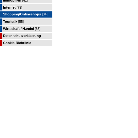
Immobilien
[41]
Internet
[79]
Shopping/Onlineshops
[34]
Touristik
[55]
Wirtschaft / Handel
[66]
Datenschutzerklaerung
Cookie-Richtlinie