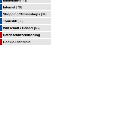
Immobilien
[41]
Internet
[79]
Shopping/Onlineshops
[34]
Touristik
[55]
Wirtschaft / Handel
[66]
Datenschutzerklaerung
Cookie-Richtlinie