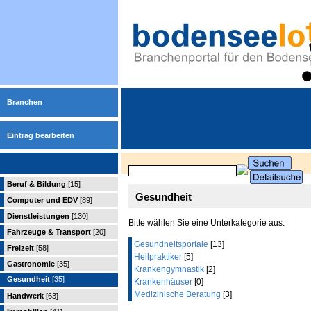
Branchen
Eintrag bearbeiten
Beruf & Bildung
[15]
Gesundheit
Computer und EDV
[89]
Dienstleistungen
[130]
Bitte wählen Sie eine Unterkategorie aus:
Fahrzeuge & Transport
[20]
Gesundheitsportale
[13]
Freizeit
[58]
Heilpraktiker
[5]
Gastronomie
[35]
Krankengymnastik
[2]
Gesundheit
[35]
Krankenhäuser
[0]
Medizinische Beratung
[3]
Handwerk
[63]