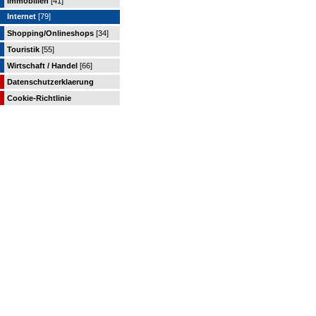
Immobilien
[41]
Internet
[79]
Shopping/Onlineshops
[34]
Touristik
[55]
Wirtschaft / Handel
[66]
Datenschutzerklaerung
Cookie-Richtlinie