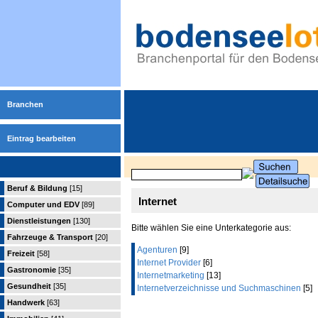
Branchen
Eintrag bearbeiten
Beruf & Bildung
[15]
Internet
Computer und EDV
[89]
Dienstleistungen
[130]
Bitte wählen Sie eine Unterkategorie aus:
Fahrzeuge & Transport
[20]
Agenturen
[9]
Freizeit
[58]
Internet Provider
[6]
Gastronomie
[35]
Internetmarketing
[13]
Gesundheit
[35]
Internetverzeichnisse und Suchmaschinen
[5]
Handwerk
[63]