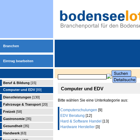
Branchen
Eintrag bearbeiten
Beruf & Bildung
[15]
Computer und EDV
Computer und EDV
[89]
Dienstleistungen
[130]
Bitte wählen Sie eine Unterkategorie aus:
Fahrzeuge & Transport
[20]
Computerschulungen
[9]
Freizeit
[58]
EDV Beratung
[12]
Gastronomie
[35]
Hard & Software Handel
[13]
Gesundheit
[35]
Hardware Hersteller
[3]
Handwerk
[63]