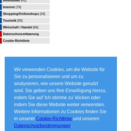
Immobilien
[41]
Internet
[79]
Shopping/Onlineshops
[34]
Touristik
[55]
Wirtschaft / Handel
[66]
Datenschutzerklaerung
Cookie-Richtlinie
Wir verwenden Cookies, um die Website für
Sie zu personalisieren und um zu
analysieren, wie unsere Website genutzt
wird. Sie geben uns Ihre Einwilligung hierzu,
indem Sie auf 'Ich stimme zu' klicken oder
indem Sie diese Website weiter verwenden.
Weitere Informationen zu Cookies finden Sie
in unserer
Cookie-Richtlinie
und unseren
Datenschutzbestimmungen
.