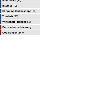
Immobilien
[41]
Internet
[79]
Shopping/Onlineshops
[34]
Touristik
[55]
Wirtschaft / Handel
[66]
Datenschutzerklaerung
Cookie-Richtlinie