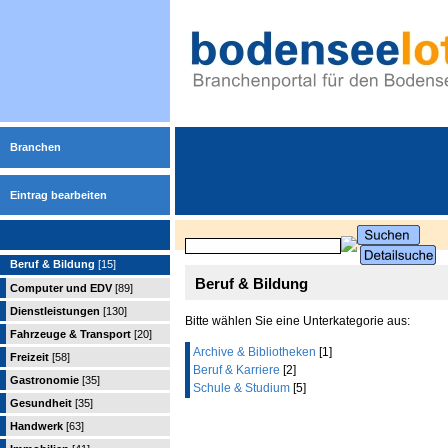
Branchen
Eintrag bearbeiten
Beruf & Bildung
[15]
Beruf & Bildung
Computer und EDV
[89]
Dienstleistungen
[130]
Bitte wählen Sie eine Unterkategorie aus:
Fahrzeuge & Transport
[20]
Archive & Bibliotheken
[1]
Freizeit
[58]
Beruf & Karriere
[2]
Gastronomie
[35]
Schule & Studium
[5]
Gesundheit
[35]
Handwerk
[63]