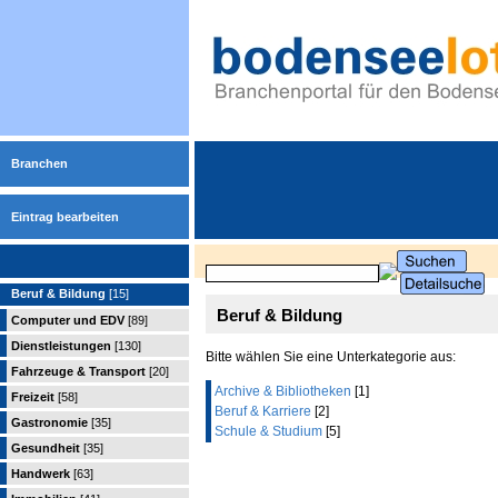
Branchen
Eintrag bearbeiten
Beruf & Bildung
[15]
Beruf & Bildung
Computer und EDV
[89]
Dienstleistungen
[130]
Bitte wählen Sie eine Unterkategorie aus:
Fahrzeuge & Transport
[20]
Archive & Bibliotheken
[1]
Freizeit
[58]
Beruf & Karriere
[2]
Gastronomie
[35]
Schule & Studium
[5]
Gesundheit
[35]
Handwerk
[63]