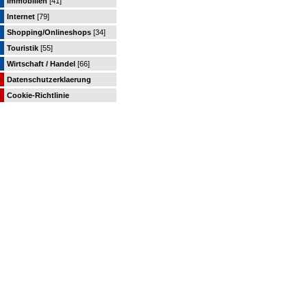
Immobilien
[41]
Internet
[79]
Shopping/Onlineshops
[34]
Touristik
[55]
Wirtschaft / Handel
[66]
Datenschutzerklaerung
Cookie-Richtlinie