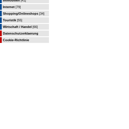
Immobilien
[41]
Internet
[79]
Shopping/Onlineshops
[34]
Touristik
[55]
Wirtschaft / Handel
[66]
Datenschutzerklaerung
Cookie-Richtlinie