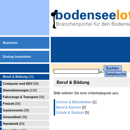
Branchen
Eintrag bearbeiten
Beruf & Bildung
[15]
Beruf & Bildung
Computer und EDV
[89]
Dienstleistungen
[130]
Bitte wählen Sie eine Unterkategorie aus:
Fahrzeuge & Transport
[20]
Archive & Bibliotheken
[1]
Freizeit
[58]
Beruf & Karriere
[2]
Gastronomie
[35]
Schule & Studium
[5]
Gesundheit
[35]
Handwerk
[63]