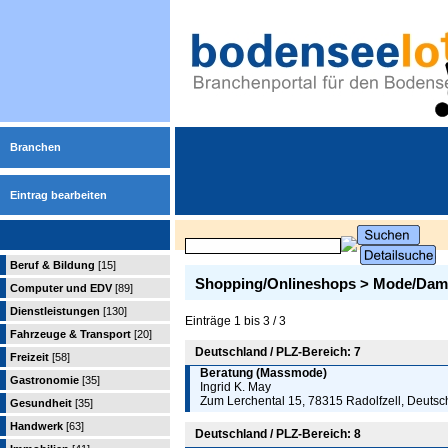
Branchen
Eintrag bearbeiten
Beruf & Bildung
[15]
Shopping/Onlineshops > Mode/Da
Computer und EDV
[89]
Dienstleistungen
[130]
Einträge 1 bis 3 / 3
Fahrzeuge & Transport
[20]
Deutschland / PLZ-Bereich: 7
Freizeit
[58]
Beratung (Massmode)
Gastronomie
[35]
Ingrid K. May
Zum Lerchental 15, 78315 Radolfzell, Deutsc
Gesundheit
[35]
Handwerk
[63]
Deutschland / PLZ-Bereich: 8