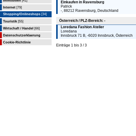
Immobilien
[41]
Einkaufen in Ravensburg
Patrick
Internet
[79]
-, 88212 Ravensburg, Deutschland
Shopping/Onlineshops
[34]
Österreich / PLZ-Bereich: -
Touristik
[55]
Loredana Fashion Atelier
Wirtschaft / Handel
[66]
Loredana
Datenschutzerklaerung
Innsbruck 71 B, -6020 Innsbruck, Österreich
Cookie-Richtlinie
Einträge 1 bis 3 / 3