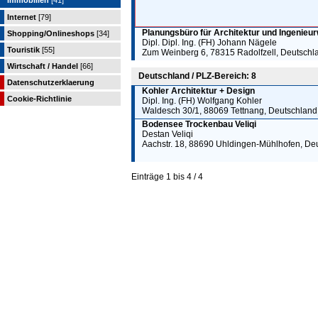
Immobilien
[41]
Internet
[79]
Planungsbüro für Architektur und Ingenieu
Shopping/Onlineshops
[34]
Dipl. Dipl. Ing. (FH) Johann Nägele
Touristik
[55]
Zum Weinberg 6, 78315 Radolfzell, Deutschl
Wirtschaft / Handel
[66]
Deutschland / PLZ-Bereich: 8
Datenschutzerklaerung
Kohler Architektur + Design
Cookie-Richtlinie
Dipl. Ing. (FH) Wolfgang Kohler
Waldesch 30/1, 88069 Tettnang, Deutschland
Bodensee Trockenbau Veliqi
Destan Veliqi
Aachstr. 18, 88690 Uhldingen-Mühlhofen, De
Einträge 1 bis 4 / 4