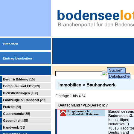
Branchen
Eintrag bearbeiten
Beruf & Bildung
[15]
Immobilien > Bauhandwerk
Computer und EDV
[89]
Dienstleistungen
[130]
Einträge 1 bis 4 / 4
Fahrzeuge & Transport
[20]
Deutschland / PLZ-Bereich: 7
Freizeit
[58]
Baugenossensc
Gastronomie
[35]
Bodensee e.G.
Klaus Hilpert
Gesundheit
[35]
Neuer Wall 1
Handwerk
[63]
78315 Radolfze
Deutschland