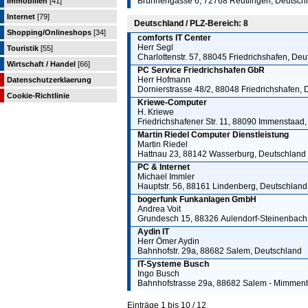
Brunnengasse 6, 72768 Reutlingen, Deutsch
Immobilien
[41]
Internet
[79]
Deutschland / PLZ-Bereich: 8
Shopping/Onlineshops
[34]
comforts IT Center
Herr Segl
Touristik
[55]
Charlottenstr. 57, 88045 Friedrichshafen, De
Wirtschaft / Handel
[66]
PC Service Friedrichshafen GbR
Herr Hofmann
Datenschutzerklaerung
Dornierstrasse 48/2, 88048 Friedrichshafen,
Cookie-Richtlinie
Kriewe-Computer
H. Kriewe
Friedrichshafener Str. 11, 88090 Immenstaad
Martin Riedel Computer Dienstleistung
Martin Riedel
Hattnau 23, 88142 Wasserburg, Deutschland
PC & Internet
Michael Immler
Hauptstr. 56, 88161 Lindenberg, Deutschland
bogerfunk Funkanlagen GmbH
Andrea Voit
Grundesch 15, 88326 Aulendorf-Steinenbach
Aydin IT
Herr Ömer Aydin
Bahnhofstr. 29a, 88682 Salem, Deutschland
IT-Systeme Busch
Ingo Busch
Bahnhofstrasse 29a, 88682 Salem - Mimmen
Einträge 1 bis 10 / 12