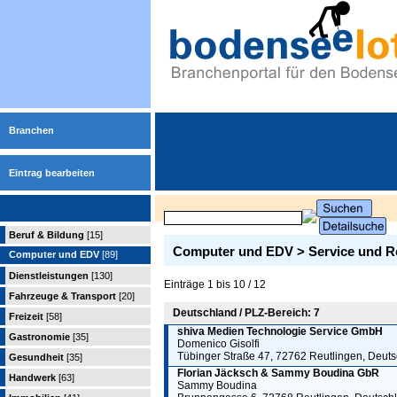
Branchen
Eintrag bearbeiten
Beruf & Bildung
[15]
Computer und EDV > Service und R
Computer und EDV
[89]
Dienstleistungen
[130]
Einträge 1 bis 10 / 12
Fahrzeuge & Transport
[20]
Deutschland / PLZ-Bereich: 7
Freizeit
[58]
shiva Medien Technologie Service GmbH
Gastronomie
[35]
Domenico Gisolfi
Tübinger Straße 47, 72762 Reutlingen, Deut
Gesundheit
[35]
Florian Jäcksch & Sammy Boudina GbR
Handwerk
[63]
Sammy Boudina