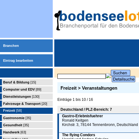
Branchen
Eintrag bearbeiten
Beruf & Bildung
[15]
Freizeit > Veranstaltungen
Computer und EDV
[89]
Dienstleistungen
[130]
Einträge 1 bis 10 / 16
Fahrzeuge & Transport
[20]
Deutschland / PLZ-Bereich: 7
Freizeit
[58]
Gastro-Erlebnisfuehrer
Gastronomie
[35]
Ronald Keitgen
Kirchstr. 3, 78144 Tennenbronn, Deutschland
Gesundheit
[35]
Handwerk
[63]
The flying Condors