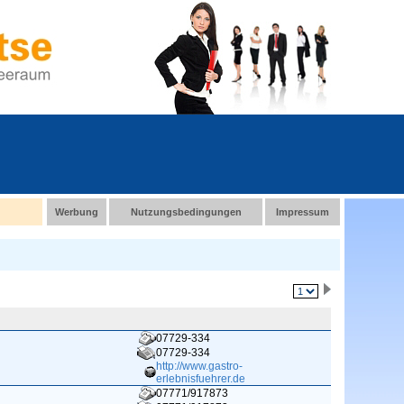
Werbung
Nutzungsbedingungen
Impressum
07729-334
07729-334
http://www.gastro-
erlebnisfuehrer.de
07771/917873