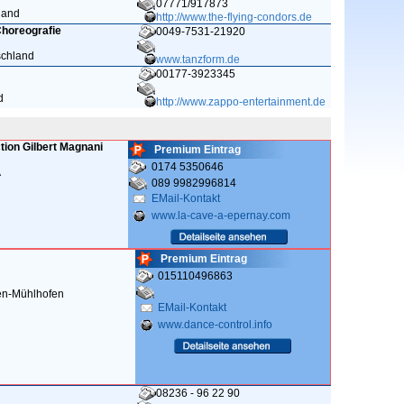
07771/917873
land
http://www.the-flying-condors.de
horeografie
0049-7531-21920
schland
www.tanzform.de
00177-3923345
d
http://www.zappo-entertainment.de
ion Gilbert Magnani
Premium Eintrag
0174 5350646
A
089 9982996814
EMail-Kontakt
www.la-cave-a-epernay.com
Premium Eintrag
015110496863
en-Mühlhofen
EMail-Kontakt
www.dance-control.info
08236 - 96 22 90