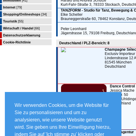
Harald und Andrea Schulze
Immobilien
[41]
Kurt-Fahr-Straße 3, 78333 Stockach, Deutsch
Internet
[79]
TANZFORM - Studio für Tanz, Bewegung & C
Shopping/Onlineshops
[34]
Elke Scheller
Brauneggerstraße 60, 78462 Konstanz, Deut
Touristik
[55]
Wirtschaft / Handel
[66]
Peter Leonhard
Jägerstrasse 15, 79108 Freiburg, Deutschlan
Datenschutzerklaerung
Cookie-Richtlinie
Deutschland / PLZ-Bereich: 8
Champagne Sélect
Exclusiv Importeur
Lindenstrasse 12 
81545 München
Deutschland
Dance Control
Jessica Mache
Aachstr. 50
88690 Uhlding
Deutschland
Wir verwenden Cookies, um die Website für
Sie zu personalisieren und um zu
analysieren, wie unsere Website genutzt
wird. Sie geben uns Ihre Einwilligung hierzu,
R.A.B.S.Veranstaltungs & Künstleragentur
indem Sie auf 'Ich stimme zu' klicken oder