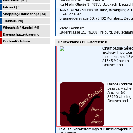
Harald und Andrea Schulze
Immobilien
[41]
Kurt-Fahr-Straße 3, 78333 Stockach, Deutsch
Internet
[79]
TANZFORM - Studio für Tanz, Bewegung & C
Shopping/Onlineshops
[34]
Elke Scheller
Brauneggerstraße 60, 78462 Konstanz, Deut
Touristik
[55]
Wirtschaft / Handel
[66]
Peter Leonhard
Jägerstrasse 15, 79108 Freiburg, Deutschlan
Datenschutzerklaerung
Cookie-Richtlinie
Deutschland / PLZ-Bereich: 8
Champagne Sélect
Exclusiv Importeur
Lindenstrasse 12 
81545 München
Deutschland
Dance Control
Jessica Mache
Aachstr. 50
88690 Uhlding
Deutschland
R.A.B.S.Veranstaltungs & Künstleragentur