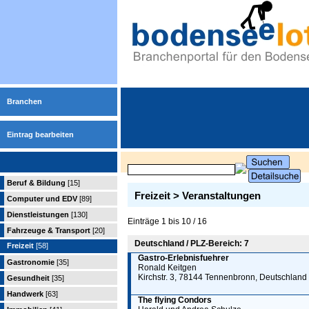
Branchen
Eintrag bearbeiten
Beruf & Bildung
[15]
Freizeit > Veranstaltungen
Computer und EDV
[89]
Dienstleistungen
[130]
Einträge 1 bis 10 / 16
Fahrzeuge & Transport
[20]
Deutschland / PLZ-Bereich: 7
Freizeit
[58]
Gastro-Erlebnisfuehrer
Gastronomie
[35]
Ronald Keitgen
Kirchstr. 3, 78144 Tennenbronn, Deutschland
Gesundheit
[35]
Handwerk
[63]
The flying Condors