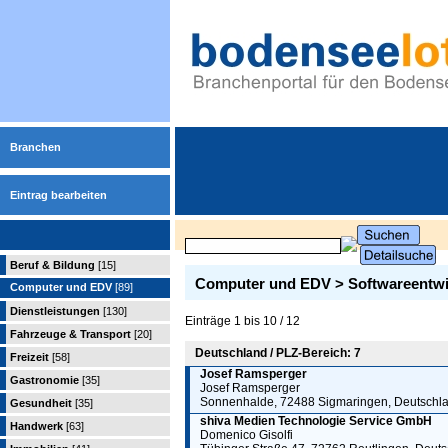
Branchen
Eintrag bearbeiten
Beruf & Bildung
[15]
Computer und EDV > Softwareentw
Computer und EDV
[89]
Dienstleistungen
[130]
Einträge 1 bis 10 / 12
Fahrzeuge & Transport
[20]
Deutschland / PLZ-Bereich: 7
Freizeit
[58]
Josef Ramsperger
Gastronomie
[35]
Josef Ramsperger
Sonnenhalde, 72488 Sigmaringen, Deutschl
Gesundheit
[35]
shiva Medien Technologie Service GmbH
Handwerk
[63]
Domenico Gisolfi