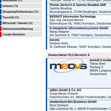
Tübinger Straße 47, 72762 Reutlingen, Deut
Immobilien
[41]
Florian Jäcksch & Sammy Boudina GbR
Internet
[79]
Sammy Boudina
Shopping/Onlineshops
[34]
Brunnengasse 6, 72768 Reutlingen, Deutsch
BERNOT Information Technology
Touristik
[55]
Dipl.-Ing. Gerhard Bernot
Wirtschaft / Handel
[66]
Blarerstrasse 56, 78462 Konstanz, Deutschla
in-integrierte informationssysteme GmbH
Datenschutzerklaerung
Manja Wagner
Cookie-Richtlinie
Am Seerhein 8, 78467 Konstanz, Deutschlan
borado
Dietmar Heim
St.-Gebhard-Strasse, 78467 Konstanz, Deuts
Deutschland / PLZ-Bereich: 8
bentob it med
Tobias Briel
Flurweg 3
88085 Langena
Deutschland
atBits GmbH & Co. KG
Sonja Meyer-Schenk
Fallenbrunnen 3/1, 88045 Friedrichshafen, D
doubleSlash Net-Business GmbH
Nina Dziewas
Otto-Lilienthal-Str. 2, 88046 Friedrichshafen,