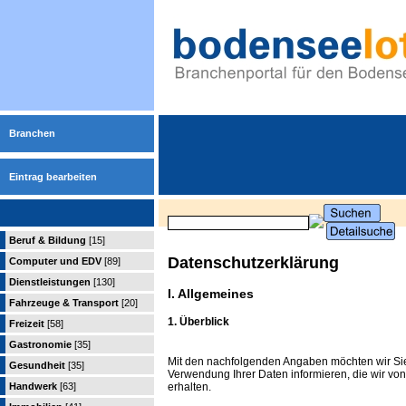
Branchen
Eintrag bearbeiten
Beruf & Bildung
[15]
Datenschutzerklärung
Computer und EDV
[89]
Dienstleistungen
[130]
I. Allgemeines
Fahrzeuge & Transport
[20]
1. Überblick
Freizeit
[58]
Gastronomie
[35]
Mit den nachfolgenden Angaben möchten wir Si
Gesundheit
[35]
Verwendung Ihrer Daten informieren, die wir 
erhalten.
Handwerk
[63]