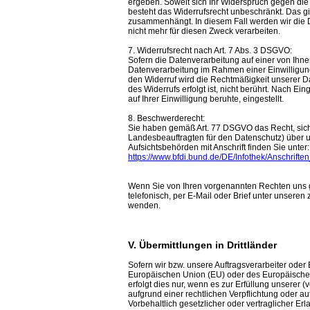
ergeben. Soweit sich Ihr Widerspruch gegen die 
besteht das Widerrufsrecht unbeschränkt. Das gil
zusammenhängt. In diesem Fall werden wir die 
nicht mehr für diesen Zweck verarbeiten.
7. Widerrufsrecht nach Art. 7 Abs. 3 DSGVO:
Sofern die Datenverarbeitung auf einer von Ihnen
Datenverarbeitung im Rahmen einer Einwilligung 
den Widerruf wird die Rechtmäßigkeit unserer Da
des Widerrufs erfolgt ist, nicht berührt. Nach E
auf Ihrer Einwilligung beruhte, eingestellt.
8. Beschwerderecht:
Sie haben gemäß Art. 77 DSGVO das Recht, sich 
Landesbeauftragten für den Datenschutz) über u
Aufsichtsbehörden mit Anschrift finden Sie unter:
https://www.bfdi.bund.de/DE/Infothek/Anschrifte
Wenn Sie von Ihren vorgenannten Rechten uns 
telefonisch, per E-Mail oder Brief unter unsere
wenden.
V. Übermittlungen in Drittländer
Sofern wir bzw. unsere Auftragsverarbeiter oder 
Europäischen Union (EU) oder des Europäischen
erfolgt dies nur, wenn es zur Erfüllung unserer (v
aufgrund einer rechtlichen Verpflichtung oder a
Vorbehaltlich gesetzlicher oder vertraglicher Erl