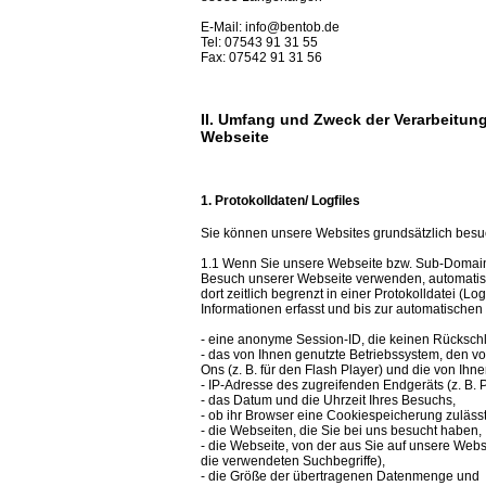
E-Mail: info@bentob.de
Tel: 07543 91 31 55
Fax: 07542 91 31 56
II. Umfang und Zweck der Verarbeitu
Webseite
1. Protokolldaten/ Logfiles
Sie können unsere Websites grundsätzlich besuc
1.1 Wenn Sie unsere Webseite bzw. Sub-Domains
Besuch unserer Webseite verwenden, automatis
dort zeitlich begrenzt in einer Protokolldatei (L
Informationen erfasst und bis zur automatische
- eine anonyme Session-ID, die keinen Rückschlu
- das von Ihnen genutzte Betriebssystem, den vo
Ons (z. B. für den Flash Player) und die von Ihn
- IP-Adresse des zugreifenden Endgeräts (z. B.
- das Datum und die Uhrzeit Ihres Besuchs,
- ob ihr Browser eine Cookiespeicherung zulässt
- die Webseiten, die Sie bei uns besucht haben,
- die Webseite, von der aus Sie auf unsere Web
die verwendeten Suchbegriffe),
- die Größe der übertragenen Datenmenge und