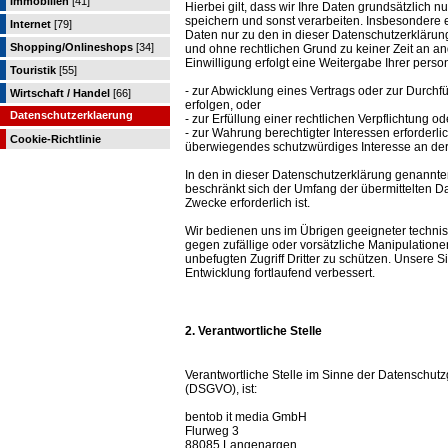
Immobilien
[41]
Hierbei gilt, dass wir Ihre Daten grundsätzlich
speichern und sonst verarbeiten. Insbesondere
Internet
[79]
Daten nur zu den in dieser Datenschutzerkläru
Shopping/Onlineshops
[34]
und ohne rechtlichen Grund zu keiner Zeit an an
Einwilligung erfolgt eine Weitergabe Ihrer per
Touristik
[55]
- zur Abwicklung eines Vertrags oder zur Durchf
Wirtschaft / Handel
[66]
erfolgen, oder
Datenschutzerklaerung
- zur Erfüllung einer rechtlichen Verpflichtung od
- zur Wahrung berechtigter Interessen erforderli
Cookie-Richtlinie
überwiegendes schutzwürdiges Interesse an der
In den in dieser Datenschutzerklärung genannte
beschränkt sich der Umfang der übermittelten D
Zwecke erforderlich ist.
Wir bedienen uns im Übrigen geeigneter techni
gegen zufällige oder vorsätzliche Manipulatione
unbefugten Zugriff Dritter zu schützen. Unser
Entwicklung fortlaufend verbessert.
2. Verantwortliche Stelle
Verantwortliche Stelle im Sinne der Datenschu
(DSGVO), ist:
bentob it media GmbH
Flurweg 3
88085 Langenargen