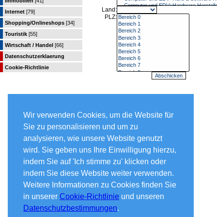
Immobilien
[41]
Land:
Internet
[79]
PLZ:
Shopping/Onlineshops
[34]
Touristik
[55]
Wirtschaft / Handel
[66]
Datenschutzerklaerung
Cookie-Richtlinie
Wir verwenden Cookies, um die Website für
Sie zu personalisieren und um zu
analysieren, wie unsere Website genutzt
wird. Sie geben uns Ihre Einwilligung hierzu,
indem Sie auf 'Ich stimme zu' klicken oder
indem Sie diese Website weiter verwenden.
Weitere Informationen zu Cookies finden Sie
in unserer
Cookie-Richtlinie
und unseren
Datenschutzbestimmungen
.