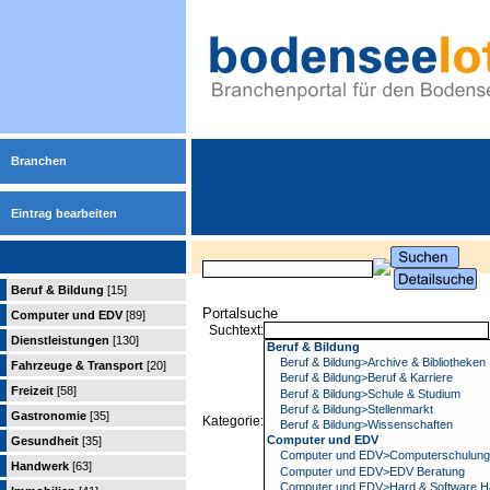
Branchen
Eintrag bearbeiten
Beruf & Bildung
[15]
Portalsuche
Computer und EDV
[89]
Suchtext:
Dienstleistungen
[130]
Fahrzeuge & Transport
[20]
Freizeit
[58]
Gastronomie
[35]
Kategorie:
Gesundheit
[35]
Handwerk
[63]