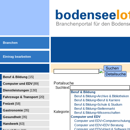
Branchen
Eintrag bearbeiten
Beruf & Bildung
[15]
Portalsuche
Computer und EDV
[89]
Suchtext:
Dienstleistungen
[130]
Fahrzeuge & Transport
[20]
Freizeit
[58]
Gastronomie
[35]
Kategorie:
Gesundheit
[35]
Handwerk
[63]