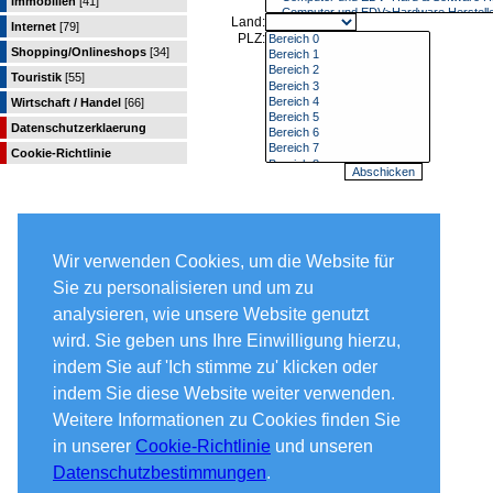
Immobilien
[41]
Land:
Internet
[79]
PLZ:
Shopping/Onlineshops
[34]
Touristik
[55]
Wirtschaft / Handel
[66]
Datenschutzerklaerung
Cookie-Richtlinie
Wir verwenden Cookies, um die Website für
Sie zu personalisieren und um zu
analysieren, wie unsere Website genutzt
wird. Sie geben uns Ihre Einwilligung hierzu,
indem Sie auf 'Ich stimme zu' klicken oder
indem Sie diese Website weiter verwenden.
Weitere Informationen zu Cookies finden Sie
in unserer
Cookie-Richtlinie
und unseren
Datenschutzbestimmungen
.