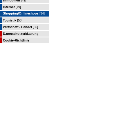
Immobilien
[41]
Internet
[79]
Shopping/Onlineshops
[34]
Touristik
[55]
Wirtschaft / Handel
[66]
Datenschutzerklaerung
Cookie-Richtlinie