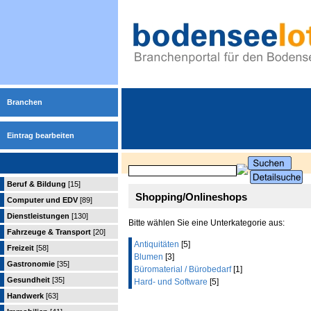
Branchen
Eintrag bearbeiten
Beruf & Bildung
[15]
Shopping/Onlineshops
Computer und EDV
[89]
Dienstleistungen
[130]
Bitte wählen Sie eine Unterkategorie aus:
Fahrzeuge & Transport
[20]
Antiquitäten
[5]
Freizeit
[58]
Blumen
[3]
Gastronomie
[35]
Büromaterial / Bürobedarf
[1]
Gesundheit
[35]
Hard- und Software
[5]
Handwerk
[63]