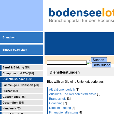
Branchen
Eintrag bearbeiten
Beruf & Bildung
[15]
Dienstleistungen
Computer und EDV
[89]
Dienstleistungen
[130]
Bitte wählen Sie eine Unterkategorie aus:
Fahrzeuge & Transport
[20]
Attraktionenverleih
[1]
Freizeit
[58]
Auskunft- und Recherchierdienste
[5]
Gastronomie
[35]
Brandschutz
[3]
Gesundheit
[35]
Coaching
[7]
Direktmarketing
[3]
Handwerk
[63]
Finanzdienstleistung
[4]