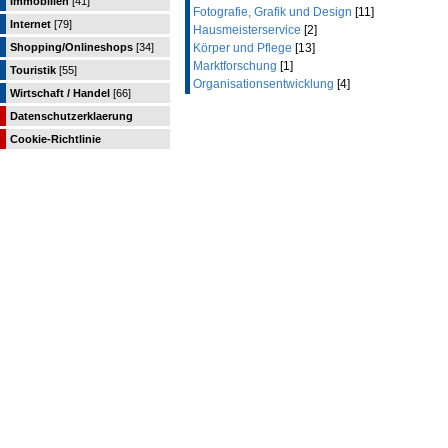
Immobilien
[41]
Fotografie, Grafik und Design
[11]
Internet
[79]
Hausmeisterservice
[2]
Shopping/Onlineshops
[34]
Körper und Pflege
[13]
Marktforschung
[1]
Touristik
[55]
Organisationsentwicklung
[4]
Wirtschaft / Handel
[66]
Datenschutzerklaerung
Cookie-Richtlinie