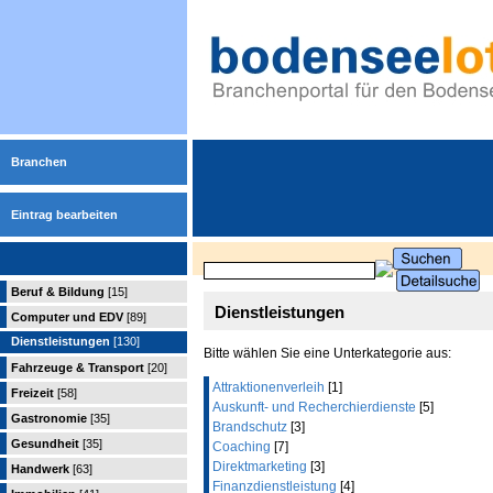
Branchen
Eintrag bearbeiten
Beruf & Bildung
[15]
Dienstleistungen
Computer und EDV
[89]
Dienstleistungen
[130]
Bitte wählen Sie eine Unterkategorie aus:
Fahrzeuge & Transport
[20]
Attraktionenverleih
[1]
Freizeit
[58]
Auskunft- und Recherchierdienste
[5]
Gastronomie
[35]
Brandschutz
[3]
Gesundheit
[35]
Coaching
[7]
Direktmarketing
[3]
Handwerk
[63]
Finanzdienstleistung
[4]