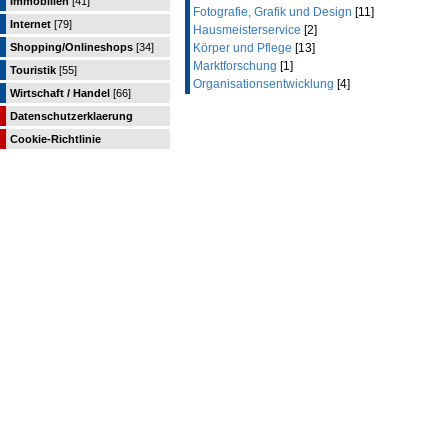
Immobilien
[41]
Fotografie, Grafik und Design
[11]
Internet
[79]
Hausmeisterservice
[2]
Shopping/Onlineshops
[34]
Körper und Pflege
[13]
Marktforschung
[1]
Touristik
[55]
Organisationsentwicklung
[4]
Wirtschaft / Handel
[66]
Datenschutzerklaerung
Cookie-Richtlinie