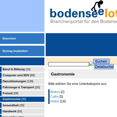
Branchen
Eintrag bearbeiten
Beruf & Bildung
[15]
Gastronomie
Computer und EDV
[89]
Dienstleistungen
[130]
Bitte wählen Sie eine Unterkategorie aus:
Fahrzeuge & Transport
[20]
Bistros
[2]
Freizeit
[58]
Cafés
[5]
Gastronomie
[35]
Hotels
[18]
Gesundheit
[35]
Handwerk
[63]