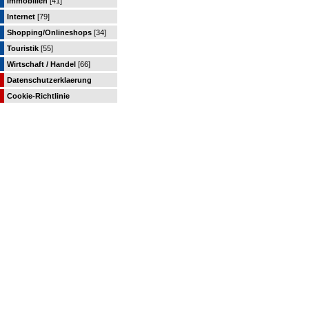
Immobilien
[41]
Internet
[79]
Shopping/Onlineshops
[34]
Touristik
[55]
Wirtschaft / Handel
[66]
Datenschutzerklaerung
Cookie-Richtlinie