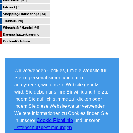
Immobilien
[41]
Internet
[79]
Shopping/Onlineshops
[34]
Touristik
[55]
Wirtschaft / Handel
[66]
Datenschutzerklaerung
Cookie-Richtlinie
Wir verwenden Cookies, um die Website für
Sie zu personalisieren und um zu
analysieren, wie unsere Website genutzt
wird. Sie geben uns Ihre Einwilligung hierzu,
indem Sie auf 'Ich stimme zu' klicken oder
indem Sie diese Website weiter verwenden.
Weitere Informationen zu Cookies finden Sie
in unserer
Cookie-Richtlinie
und unseren
Datenschutzbestimmungen
.