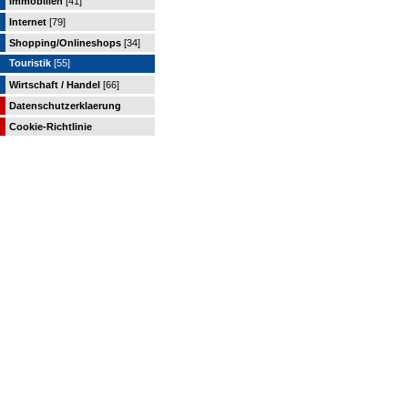
Immobilien
[41]
Internet
[79]
Shopping/Onlineshops
[34]
Touristik
[55]
Wirtschaft / Handel
[66]
Datenschutzerklaerung
Cookie-Richtlinie