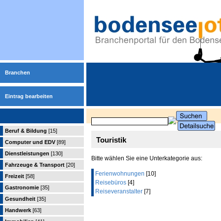
Branchen
Eintrag bearbeiten
Beruf & Bildung
[15]
Touristik
Computer und EDV
[89]
Dienstleistungen
[130]
Bitte wählen Sie eine Unterkategorie aus:
Fahrzeuge & Transport
[20]
Ferienwohnungen
[10]
Freizeit
[58]
Reisebüros
[4]
Gastronomie
[35]
Reiseveranstalter
[7]
Gesundheit
[35]
Handwerk
[63]