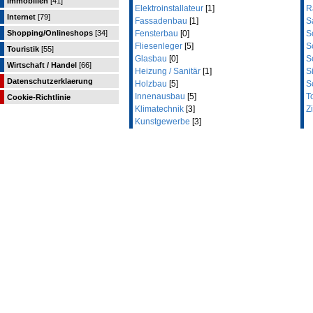
Immobilien
[41]
Elektroinstallateur
[1]
R
Internet
[79]
Fassadenbau
[1]
S
Shopping/Onlineshops
[34]
Fensterbau
[0]
S
Fliesenleger
[5]
S
Touristik
[55]
Glasbau
[0]
S
Wirtschaft / Handel
[66]
Heizung / Sanitär
[1]
S
Datenschutzerklaerung
Holzbau
[5]
S
Innenausbau
[5]
T
Cookie-Richtlinie
Klimatechnik
[3]
Z
Kunstgewerbe
[3]