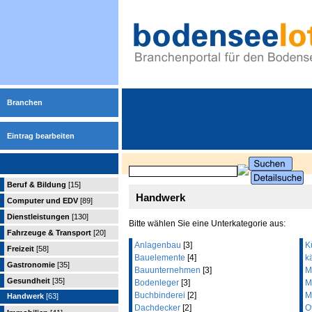
Branchen
Eintrag bearbeiten
Beruf & Bildung
[15]
Handwerk
Computer und EDV
[89]
Dienstleistungen
[130]
Bitte wählen Sie eine Unterkategorie aus:
Fahrzeuge & Transport
[20]
Anlagenbau
[3]
K
Freizeit
[58]
Bauelemente
[4]
k
Gastronomie
[35]
Bauunternehmen
[3]
M
Gesundheit
[35]
Bodenleger
[3]
M
Buchbinderei
[2]
M
Handwerk
[63]
Dachdecker
[2]
O