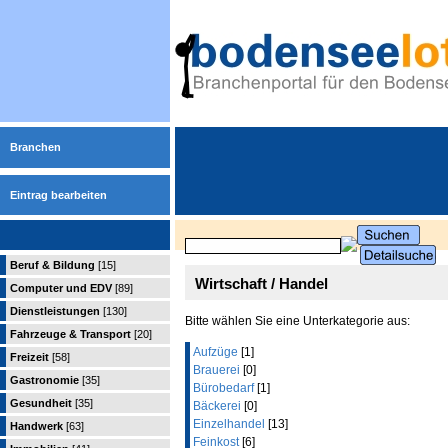
Branchen
Eintrag bearbeiten
Beruf & Bildung
[15]
Wirtschaft / Handel
Computer und EDV
[89]
Dienstleistungen
[130]
Bitte wählen Sie eine Unterkategorie aus:
Fahrzeuge & Transport
[20]
Aufzüge
[1]
Freizeit
[58]
Brauerei
[0]
Gastronomie
[35]
Bürobedarf
[1]
Gesundheit
[35]
Bäckerei
[0]
Einzelhandel
[13]
Handwerk
[63]
Feinkost
[6]