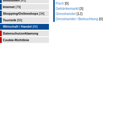
Immobilien
[41]
Fisch
[0]
Internet
[79]
Getränkemarkt
[3]
Shopping/Onlineshops
[34]
Grosshandel
[12]
Grosshandel / Beleuchtung
[0]
Touristik
[55]
Wirtschaft / Handel
[66]
Datenschutzerklaerung
Cookie-Richtlinie