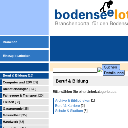
Branchen
Eintrag bearbeiten
Beruf & Bildung
[15]
Beruf & Bildung
Computer und EDV
[89]
Dienstleistungen
[130]
Bitte wählen Sie eine Unterkategorie aus:
Fahrzeuge & Transport
[20]
Archive & Bibliotheken
[1]
Freizeit
[58]
Beruf & Karriere
[2]
Gastronomie
[35]
Schule & Studium
[5]
Gesundheit
[35]
Handwerk
[63]