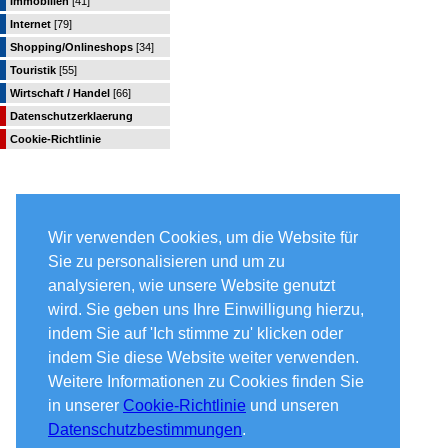
Immobilien
[41]
Internet
[79]
Shopping/Onlineshops
[34]
Touristik
[55]
Wirtschaft / Handel
[66]
Datenschutzerklaerung
Cookie-Richtlinie
Wir verwenden Cookies, um die Website für
Sie zu personalisieren und um zu
analysieren, wie unsere Website genutzt
wird. Sie geben uns Ihre Einwilligung hierzu,
indem Sie auf 'Ich stimme zu' klicken oder
indem Sie diese Website weiter verwenden.
Weitere Informationen zu Cookies finden Sie
in unserer
Cookie-Richtlinie
und unseren
Datenschutzbestimmungen
.