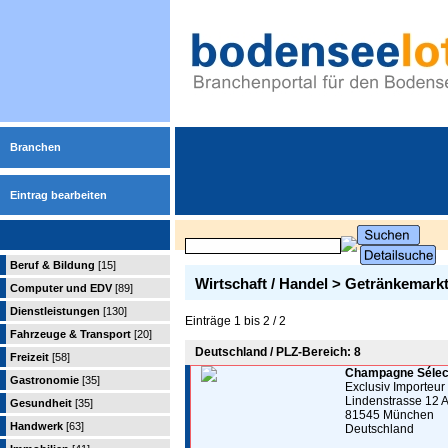
Branchen
Eintrag bearbeiten
Beruf & Bildung
[15]
Wirtschaft / Handel > Getränkemark
Computer und EDV
[89]
Dienstleistungen
[130]
Einträge 1 bis 2 / 2
Fahrzeuge & Transport
[20]
Deutschland / PLZ-Bereich: 8
Freizeit
[58]
Champagne Sélect
Gastronomie
[35]
Exclusiv Importeur
Lindenstrasse 12 
Gesundheit
[35]
81545 München
Handwerk
[63]
Deutschland