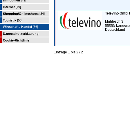
Immobilien
[41]
Internet
[79]
Televino GmbH
Shopping/Onlineshops
[34]
Touristik
[55]
Mühlesch 3
88085 Langena
Wirtschaft / Handel
[66]
Deutschland
Datenschutzerklaerung
Cookie-Richtlinie
Einträge 1 bis 2 / 2