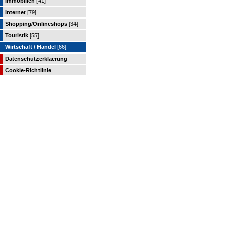
Immobilien
[41]
Internet
[79]
Shopping/Onlineshops
[34]
Touristik
[55]
Wirtschaft / Handel
[66]
Datenschutzerklaerung
Cookie-Richtlinie