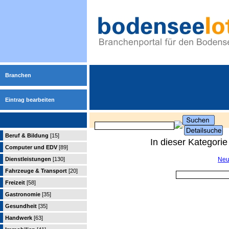
Branchen
Eintrag bearbeiten
Beruf & Bildung
[15]
In dieser Kategori
Computer und EDV
[89]
Dienstleistungen
[130]
Neu
Fahrzeuge & Transport
[20]
Freizeit
[58]
Gastronomie
[35]
Gesundheit
[35]
Handwerk
[63]