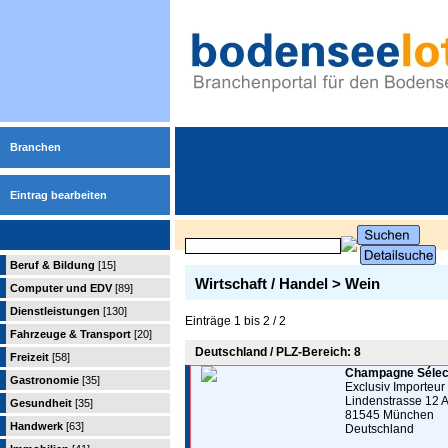
Branchen
Eintrag bearbeiten
Beruf & Bildung
[15]
Wirtschaft / Handel > Wein
Computer und EDV
[89]
Dienstleistungen
[130]
Einträge 1 bis 2 / 2
Fahrzeuge & Transport
[20]
Deutschland / PLZ-Bereich: 8
Freizeit
[58]
Champagne Sélect
Gastronomie
[35]
Exclusiv Importeur
Lindenstrasse 12 
Gesundheit
[35]
81545 München
Handwerk
[63]
Deutschland