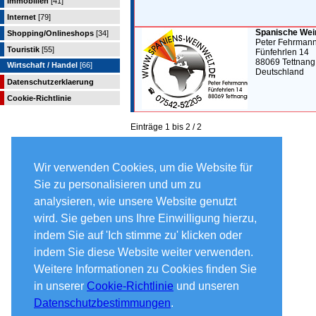
Immobilien
[41]
Internet
[79]
Spanische Wei
Shopping/Onlineshops
[34]
Peter Fehrman
Touristik
[55]
Fünfehrlen 14
88069 Tettnang
Wirtschaft / Handel
[66]
Deutschland
Datenschutzerklaerung
Cookie-Richtlinie
Einträge 1 bis 2 / 2
Wir verwenden Cookies, um die Website für
Sie zu personalisieren und um zu
analysieren, wie unsere Website genutzt
wird. Sie geben uns Ihre Einwilligung hierzu,
indem Sie auf 'Ich stimme zu' klicken oder
indem Sie diese Website weiter verwenden.
Weitere Informationen zu Cookies finden Sie
in unserer
Cookie-Richtlinie
und unseren
Datenschutzbestimmungen
.