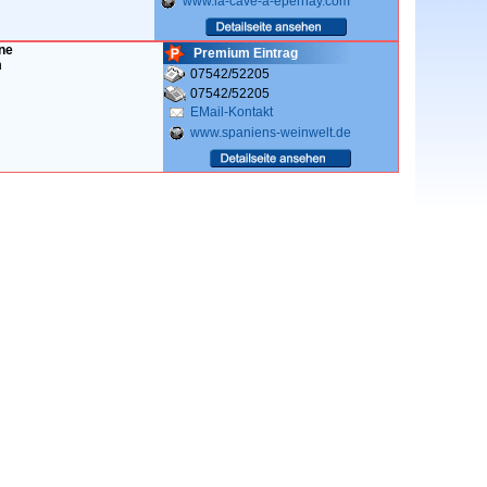
www.la-cave-a-epernay.com
ne
Premium Eintrag
n
07542/52205
07542/52205
EMail-Kontakt
www.spaniens-weinwelt.de