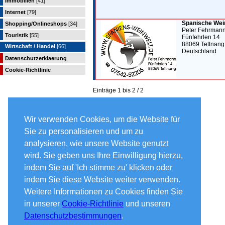
Immobilien
[41]
Internet
[79]
Spanische Wei
Shopping/Onlineshops
[34]
Peter Fehrman
Touristik
[55]
Fünfehrlen 14
88069 Tettnang
Wirtschaft / Handel
[66]
Deutschland
Datenschutzerklaerung
Cookie-Richtlinie
Einträge 1 bis 2 / 2
Wir verwenden Cookies, um die Website für
Sie zu personalisieren und um zu
analysieren, wie unsere Website genutzt
wird. Sie geben uns Ihre Einwilligung hierzu,
indem Sie auf 'Ich stimme zu' klicken oder
indem Sie diese Website weiter verwenden.
Weitere Informationen zu Cookies finden Sie
in unserer
Cookie-Richtlinie
und unseren
Datenschutzbestimmungen
.