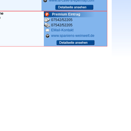
www.la-cave-a-epernay.com
ne
Premium Eintrag
n
07542/52205
07542/52205
EMail-Kontakt
www.spaniens-weinwelt.de