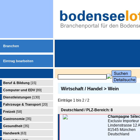
Branchen
Eintrag bearbeiten
Beruf & Bildung
[15]
Wirtschaft / Handel > Wein
Computer und EDV
[89]
Dienstleistungen
[130]
Einträge 1 bis 2 / 2
Fahrzeuge & Transport
[20]
Deutschland / PLZ-Bereich: 8
Freizeit
[58]
Champagne Sélect
Gastronomie
[35]
Exclusiv Importeur
Lindenstrasse 12 
Gesundheit
[35]
81545 München
Handwerk
[63]
Deutschland