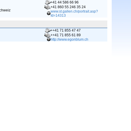
+41 44 586 66 96
+41 860 55 246 35 24
Schweiz
www.st.gallen.ch/portrait.asp?
Id=14313
++41 71 855 47 47
++41 71 855 61 89
http://www.egonblum.ch