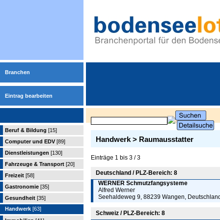
Branchen
Eintrag bearbeiten
Beruf & Bildung
[15]
Handwerk > Raumausstatter
Computer und EDV
[89]
Dienstleistungen
[130]
Einträge 1 bis 3 / 3
Fahrzeuge & Transport
[20]
Deutschland / PLZ-Bereich: 8
Freizeit
[58]
WERNER Schmutzfangsysteme
Gastronomie
[35]
Alfred Werner
Seehaldeweg 9, 88239 Wangen, Deutschlan
Gesundheit
[35]
Handwerk
[63]
Schweiz / PLZ-Bereich: 8