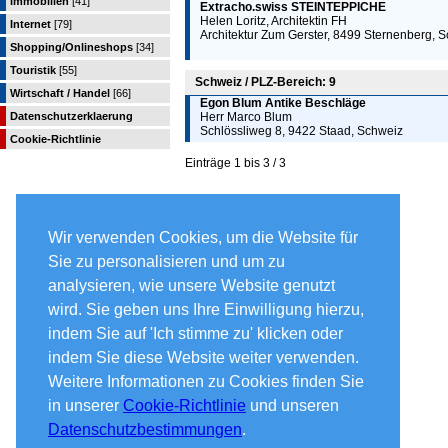
Immobilien
[41]
Extracho.swiss STEINTEPPICHE
Helen Loritz, Architektin FH
Internet
[79]
Architektur Zum Gerster, 8499 Sternenberg, 
Shopping/Onlineshops
[34]
Touristik
[55]
Schweiz / PLZ-Bereich: 9
Wirtschaft / Handel
[66]
Egon Blum Antike Beschläge
Datenschutzerklaerung
Herr Marco Blum
Schlössliweg 8, 9422 Staad, Schweiz
Cookie-Richtlinie
Einträge 1 bis 3 / 3
Wir verwenden Cookies, um die Website für
Sie zu personalisieren und um zu
analysieren, wie unsere Website genutzt
wird. Sie geben uns Ihre Einwilligung hierzu,
indem Sie auf 'Ich stimme zu' klicken oder
indem Sie diese Website weiter verwenden.
Weitere Informationen zu Cookies finden Sie
in unserer
Cookie-Richtlinie
und unseren
Datenschutzbestimmungen
.