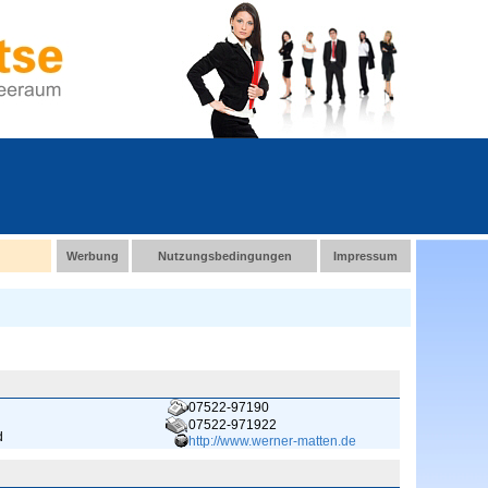
Werbung
Nutzungsbedingungen
Impressum
07522-97190
07522-971922
d
http://www.werner-matten.de