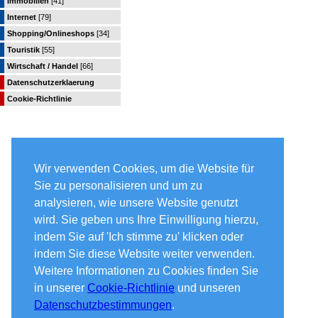
Immobilien
[41]
Internet
[79]
Shopping/Onlineshops
[34]
Touristik
[55]
Wirtschaft / Handel
[66]
Datenschutzerklaerung
Cookie-Richtlinie
Wir verwenden Cookies, um die Website für
Sie zu personalisieren und um zu
analysieren, wie unsere Website genutzt
wird. Sie geben uns Ihre Einwilligung hierzu,
indem Sie auf 'Ich stimme zu' klicken oder
indem Sie diese Website weiter verwenden.
Weitere Informationen zu Cookies finden Sie
in unserer
Cookie-Richtlinie
und unseren
Datenschutzbestimmungen
.