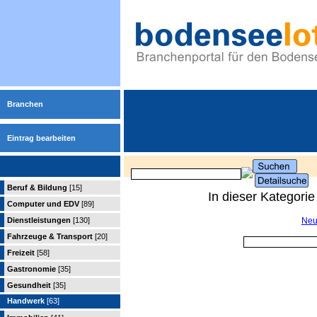
Branchen
Eintrag bearbeiten
Beruf & Bildung
[15]
In dieser Kategori
Computer und EDV
[89]
Dienstleistungen
[130]
Neu
Fahrzeuge & Transport
[20]
Freizeit
[58]
Gastronomie
[35]
Gesundheit
[35]
Handwerk
[63]