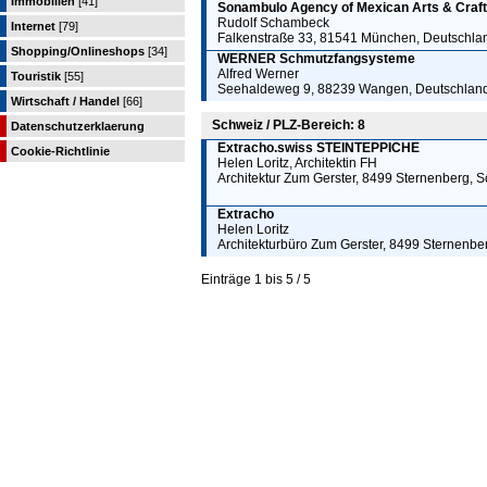
Immobilien
[41]
Sonambulo Agency of Mexican Arts & Craf
Rudolf Schambeck
Internet
[79]
Falkenstraße 33, 81541 München, Deutschla
Shopping/Onlineshops
[34]
WERNER Schmutzfangsysteme
Alfred Werner
Touristik
[55]
Seehaldeweg 9, 88239 Wangen, Deutschlan
Wirtschaft / Handel
[66]
Schweiz / PLZ-Bereich: 8
Datenschutzerklaerung
Extracho.swiss STEINTEPPICHE
Cookie-Richtlinie
Helen Loritz, Architektin FH
Architektur Zum Gerster, 8499 Sternenberg, 
Extracho
Helen Loritz
Architekturbüro Zum Gerster, 8499 Sternenbe
Einträge 1 bis 5 / 5