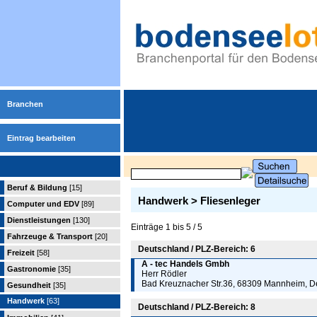
Branchen
Eintrag bearbeiten
Beruf & Bildung
[15]
Handwerk > Fliesenleger
Computer und EDV
[89]
Dienstleistungen
[130]
Einträge 1 bis 5 / 5
Fahrzeuge & Transport
[20]
Deutschland / PLZ-Bereich: 6
Freizeit
[58]
A - tec Handels Gmbh
Gastronomie
[35]
Herr Rödler
Bad Kreuznacher Str.36, 68309 Mannheim, D
Gesundheit
[35]
Handwerk
[63]
Deutschland / PLZ-Bereich: 8