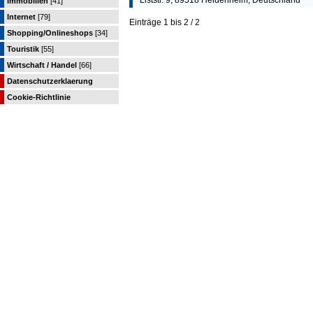
Liststr. 9, 89518 Heidenheim, Deutschland
Immobilien
[41]
Internet
[79]
Einträge 1 bis 2 / 2
Shopping/Onlineshops
[34]
Touristik
[55]
Wirtschaft / Handel
[66]
Datenschutzerklaerung
Cookie-Richtlinie