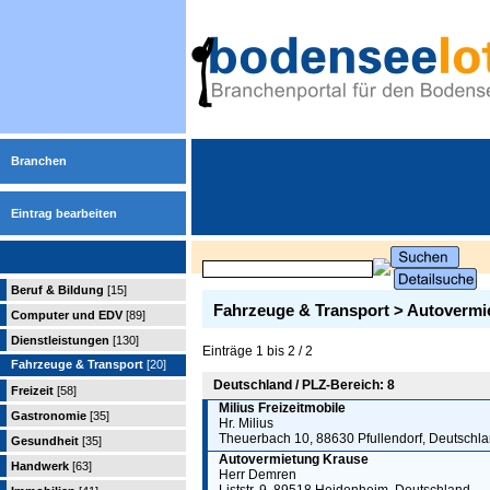
Branchen
Eintrag bearbeiten
Beruf & Bildung
[15]
Fahrzeuge & Transport > Autoverm
Computer und EDV
[89]
Dienstleistungen
[130]
Einträge 1 bis 2 / 2
Fahrzeuge & Transport
[20]
Deutschland / PLZ-Bereich: 8
Freizeit
[58]
Milius Freizeitmobile
Gastronomie
[35]
Hr. Milius
Theuerbach 10, 88630 Pfullendorf, Deutschl
Gesundheit
[35]
Autovermietung Krause
Handwerk
[63]
Herr Demren