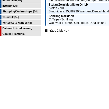
Mühlstrasse 10, 88085 Langenargen, Deutsc
Immobilien
[41]
Stefan Zorn Metallbau GmbH
Internet
[79]
Stefan Zorn
Simoniusstr. 25, 88239 Wangen, Deutschland
Shopping/Onlineshops
[34]
Schilling Markisen
Touristik
[55]
C. Teipel-Schilling
Wirtschaft / Handel
[66]
Waldweg 1, 88690 Uhldingen, Deutschland
Datenschutzerklaerung
Einträge 1 bis 4 / 4
Cookie-Richtlinie