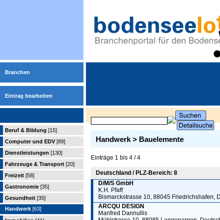
Branchen
Eintrag bearbeiten
Beruf & Bildung
[15]
Handwerk > Bauelemente
Computer und EDV
[89]
Dienstleistungen
[130]
Einträge 1 bis 4 / 4
Fahrzeuge & Transport
[20]
Deutschland / PLZ-Bereich: 8
Freizeit
[58]
D/M/S GmbH
Gastronomie
[35]
K.H. Pfaff
Bismarckstrasse 10, 88045 Friedrichshafen, 
Gesundheit
[35]
ARCQU DESIGN
Handwerk
[63]
Manfred Dannullis