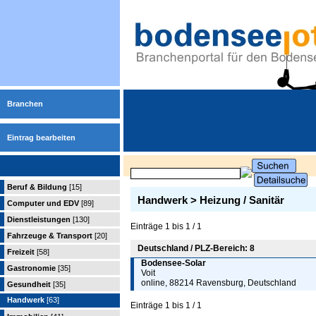
Branchen
Eintrag bearbeiten
Beruf & Bildung
[15]
Handwerk > Heizung / Sanitär
Computer und EDV
[89]
Dienstleistungen
[130]
Einträge 1 bis 1 / 1
Fahrzeuge & Transport
[20]
Deutschland / PLZ-Bereich: 8
Freizeit
[58]
Bodensee-Solar
Gastronomie
[35]
Voit
online, 88214 Ravensburg, Deutschland
Gesundheit
[35]
Handwerk
[63]
Einträge 1 bis 1 / 1