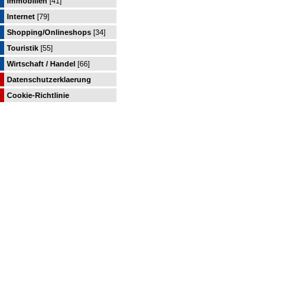
Immobilien
[41]
Internet
[79]
Shopping/Onlineshops
[34]
Touristik
[55]
Wirtschaft / Handel
[66]
Datenschutzerklaerung
Cookie-Richtlinie