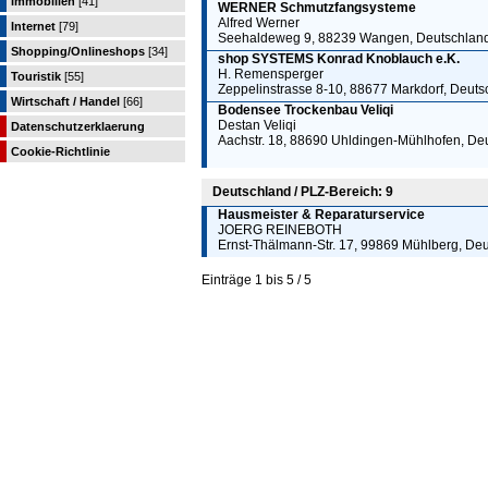
Immobilien
[41]
WERNER Schmutzfangsysteme
Alfred Werner
Internet
[79]
Seehaldeweg 9, 88239 Wangen, Deutschlan
Shopping/Onlineshops
[34]
shop SYSTEMS Konrad Knoblauch e.K.
H. Remensperger
Touristik
[55]
Zeppelinstrasse 8-10, 88677 Markdorf, Deuts
Wirtschaft / Handel
[66]
Bodensee Trockenbau Veliqi
Destan Veliqi
Datenschutzerklaerung
Aachstr. 18, 88690 Uhldingen-Mühlhofen, De
Cookie-Richtlinie
Deutschland / PLZ-Bereich: 9
Hausmeister & Reparaturservice
JOERG REINEBOTH
Ernst-Thälmann-Str. 17, 99869 Mühlberg, De
Einträge 1 bis 5 / 5