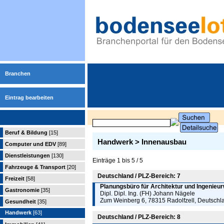
Branchen
Eintrag bearbeiten
Beruf & Bildung
[15]
Handwerk > Innenausbau
Computer und EDV
[89]
Dienstleistungen
[130]
Einträge 1 bis 5 / 5
Fahrzeuge & Transport
[20]
Deutschland / PLZ-Bereich: 7
Freizeit
[58]
Planungsbüro für Architektur und Ingenieu
Gastronomie
[35]
Dipl. Dipl. Ing. (FH) Johann Nägele
Zum Weinberg 6, 78315 Radolfzell, Deutschl
Gesundheit
[35]
Handwerk
[63]
Deutschland / PLZ-Bereich: 8