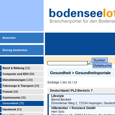
Branchen
Eintrag bearbeiten
Beruf & Bildung
[15]
Gesundheit > Gesundheitsportale
Computer und EDV
[89]
Dienstleistungen
[130]
Einträge 1 bis 10 / 13
Fahrzeuge & Transport
[20]
Deutschland / PLZ-Bereich: 7
Freizeit
[58]
Lifestyle
Gastronomie
[35]
Bernd Beckert
Ehrenfelser Weg 2, 72534 Hayingen, Deutsc
Gesundheit
[35]
Hillenkötter + Ronsieck GmbH
Handwerk
[63]
Herr Soic