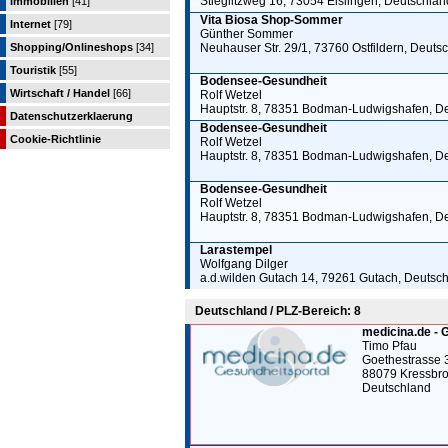
Stieglitzweg 16, 73054 Eislingen, Deutschlan
Immobilien
[41]
Vita Biosa Shop-Sommer
Internet
[79]
Günther Sommer
Shopping/Onlineshops
[34]
Neuhauser Str. 29/1, 73760 Ostfildern, Deuts
Touristik
[55]
Bodensee-Gesundheit
Wirtschaft / Handel
[66]
Rolf Wetzel
Hauptstr. 8, 78351 Bodman-Ludwigshafen, D
Datenschutzerklaerung
Bodensee-Gesundheit
Cookie-Richtlinie
Rolf Wetzel
Hauptstr. 8, 78351 Bodman-Ludwigshafen, D
Bodensee-Gesundheit
Rolf Wetzel
Hauptstr. 8, 78351 Bodman-Ludwigshafen, D
Larastempel
Wolfgang Dilger
a.d.wilden Gutach 14, 79261 Gutach, Deutsc
Deutschland / PLZ-Bereich: 8
medicina.de - 
Timo Pfau
Goethestrasse 
88079 Kressbr
Deutschland