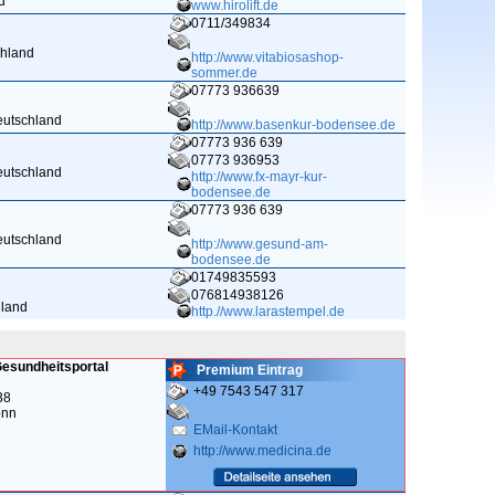
d
www.hirolift.de
0711/349834
chland
http://www.vitabiosashop-
sommer.de
07773 936639
eutschland
http://www.basenkur-bodensee.de
07773 936 639
07773 936953
eutschland
http://www.fx-mayr-kur-
bodensee.de
07773 936 639
eutschland
http://www.gesund-am-
bodensee.de
01749835593
076814938126
hland
http.//www.larastempel.de
Gesundheitsportal
Premium Eintrag
+49 7543 547 317
38
onn
EMail-Kontakt
http://www.medicina.de