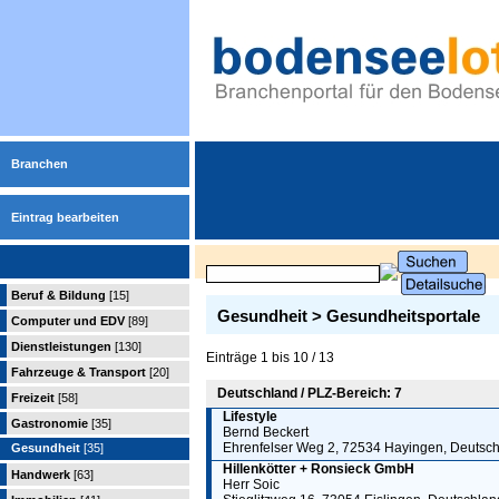
Branchen
Eintrag bearbeiten
Beruf & Bildung
[15]
Gesundheit > Gesundheitsportale
Computer und EDV
[89]
Dienstleistungen
[130]
Einträge 1 bis 10 / 13
Fahrzeuge & Transport
[20]
Deutschland / PLZ-Bereich: 7
Freizeit
[58]
Lifestyle
Gastronomie
[35]
Bernd Beckert
Ehrenfelser Weg 2, 72534 Hayingen, Deutsc
Gesundheit
[35]
Hillenkötter + Ronsieck GmbH
Handwerk
[63]
Herr Soic