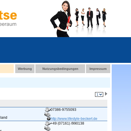
Werbung
Nutzungsbedingungen
Impressum
07386-9755093
hland
http://www.lifestyle-beckert.de
+49 (07161) /990138