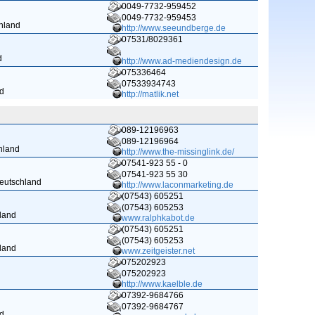
0049-7732-959452
0049-7732-959453
chland
http://www.seeundberge.de
07531/8029361
d
http://www.ad-mediendesign.de
075336464
07533934743
d
http://matlik.net
089-12196963
089-12196964
hland
http://www.the-missinglink.de/
07541-923 55 - 0
07541-923 55 30
Deutschland
http://www.laconmarketing.de
(07543) 605251
(07543) 605253
land
www.ralphkabot.de
(07543) 605251
(07543) 605253
land
www.zeitgeister.net
075202923
075202923
http://www.kaelble.de
07392-9684766
07392-9684767
nd