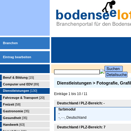
Branchen
Eintrag bearbeiten
Beruf & Bildung
[15]
Dienstleistungen > Fotografie, Graf
Computer und EDV
[89]
Dienstleistungen
[130]
Einträge 1 bis 10 / 11
Fahrzeuge & Transport
[20]
Deutschland / PLZ-Bereich: -
Freizeit
[58]
farbmodul
Gastronomie
[35]
-
-, - -, Deutschland
Gesundheit
[35]
Handwerk
[63]
Deutschland / PLZ-Bereich: 7