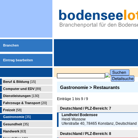
Branchen
Eintrag bearbeiten
Beruf & Bildung
[15]
Gastronomie > Restaurants
Computer und EDV
[89]
Dienstleistungen
[130]
Einträge 1 bis 9 / 9
Fahrzeuge & Transport
[20]
Deutschland / PLZ-Bereich: 7
Freizeit
[58]
Landhotel Bodensee
Gastronomie
[35]
Heidi Wussow
Uferstraße 40, 78465 Konstanz, Deutschland
Gesundheit
[35]
Handwerk
[63]
Deutschland / PLZ-Bereich: 8