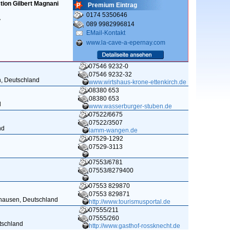
ion Gilbert Magnani
Premium Eintrag
0174 5350646
A
089 9982996814
EMail-Kontakt
www.la-cave-a-epernay.com
07546 9232-0
07546 9232-32
n, Deutschland
www.wirtshaus-krone-ettenkirch.de
08380 653
08380 653
d
www.wasserburger-stuben.de
07522/6675
07522/3507
nd
lamm-wangen.de
07529-1292
07529-3113
07553/6781
07553/8279400
07553 829870
07553 829871
hausen, Deutschland
http://www.tourismusportal.de
07555/211
07555/260
tschland
http://www.gasthof-rossknecht.de