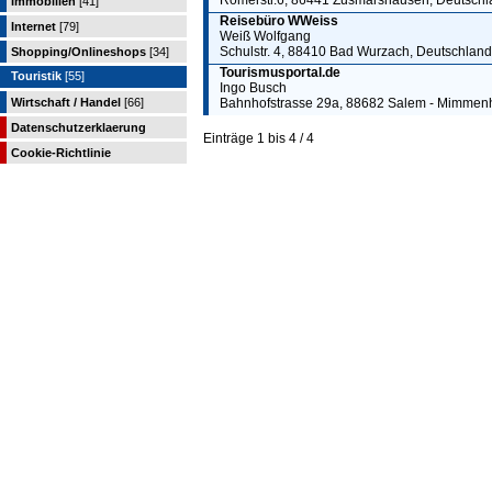
Römerstr.6, 86441 Zusmarshausen, Deutschl
Immobilien
[41]
Reisebüro WWeiss
Internet
[79]
Weiß Wolfgang
Schulstr. 4, 88410 Bad Wurzach, Deutschland
Shopping/Onlineshops
[34]
Tourismusportal.de
Touristik
[55]
Ingo Busch
Wirtschaft / Handel
[66]
Bahnhofstrasse 29a, 88682 Salem - Mimmen
Datenschutzerklaerung
Einträge 1 bis 4 / 4
Cookie-Richtlinie