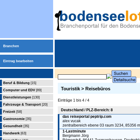
Branchen
Eintrag bearbeiten
Beruf & Bildung
[15]
Touristik > Reisebüros
Computer und EDV
[89]
Dienstleistungen
[130]
Einträge 1 bis 4 / 4
Fahrzeuge & Transport
[20]
Deutschland / PLZ-Bereich: 8
Freizeit
[58]
das reiseportal peptrip.com
Gastronomie
[35]
alex vucak
zentralbereich ebene 03 raum 3234, 85356 
Gesundheit
[35]
1-Lastminute
Handwerk
[63]
Bergmann Jörg