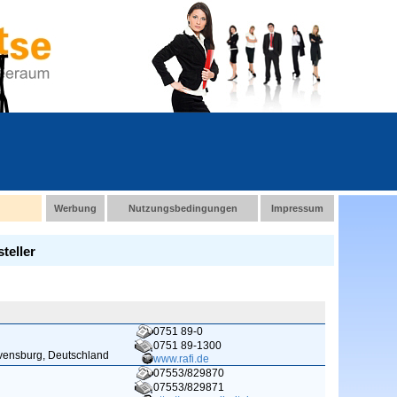
Werbung
Nutzungsbedingungen
Impressum
teller
0751 89-0
0751 89-1300
avensburg, Deutschland
www.rafi.de
07553/829870
07553/829871