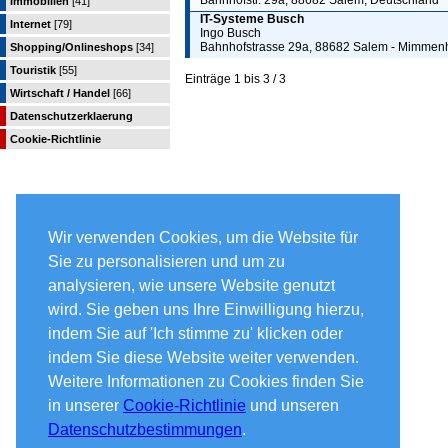
Bahnhofstr. 29a, 88682 Salem, Deutschland
Immobilien
[41]
IT-Systeme Busch
Internet
[79]
Ingo Busch
Bahnhofstrasse 29a, 88682 Salem - Mimmen
Shopping/Onlineshops
[34]
Touristik
[55]
Einträge 1 bis 3 / 3
Wirtschaft / Handel
[66]
Datenschutzerklaerung
Cookie-Richtlinie
Wir verwenden Cookies, um die Website für
Sie zu personalisieren und um zu
analysieren, wie unsere Website genutzt
wird. Sie geben uns Ihre Einwilligung hierzu,
indem Sie auf 'Ich stimme zu' klicken oder
indem Sie diese Website weiter verwenden.
Weitere Informationen zu Cookies finden Sie
in unserer
Cookie-Richtlinie
und unseren
Datenschutzbestimmungen
.