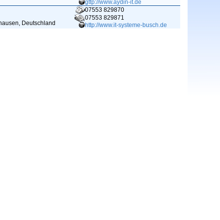
gttp://www.aydin-it.de
07553 829870
07553 829871
hausen, Deutschland
http://www.it-systeme-busch.de