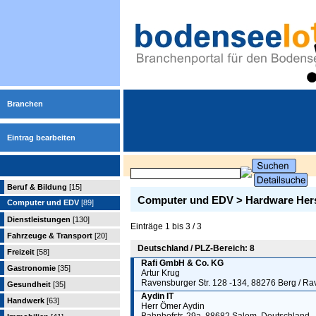
Branchen
Eintrag bearbeiten
Beruf & Bildung
[15]
Computer und EDV > Hardware Hers
Computer und EDV
[89]
Dienstleistungen
[130]
Einträge 1 bis 3 / 3
Fahrzeuge & Transport
[20]
Deutschland / PLZ-Bereich: 8
Freizeit
[58]
Rafi GmbH & Co. KG
Gastronomie
[35]
Artur Krug
Ravensburger Str. 128 -134, 88276 Berg / R
Gesundheit
[35]
Aydin IT
Handwerk
[63]
Herr Ömer Aydin