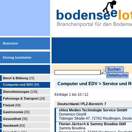
Branchen
Eintrag bearbeiten
Beruf & Bildung
[15]
Computer und EDV > Service und R
Computer und EDV
[89]
Dienstleistungen
[130]
Einträge 1 bis 10 / 12
Fahrzeuge & Transport
[20]
Deutschland / PLZ-Bereich: 7
Freizeit
[58]
shiva Medien Technologie Service GmbH
Gastronomie
[35]
Domenico Gisolfi
Tübinger Straße 47, 72762 Reutlingen, Deut
Gesundheit
[35]
Florian Jäcksch & Sammy Boudina GbR
Handwerk
[63]
Sammy Boudina