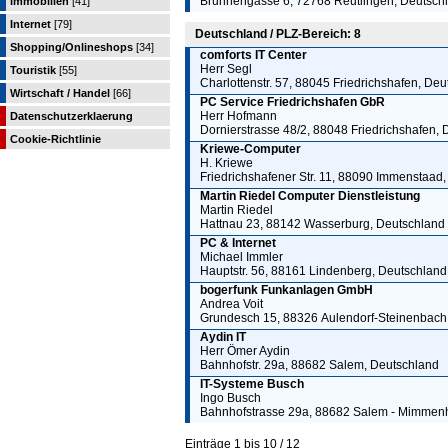
Brunnengasse 6, 72768 Reutlingen, Deutsch
Immobilien
[41]
Internet
[79]
Deutschland / PLZ-Bereich: 8
Shopping/Onlineshops
[34]
comforts IT Center
Herr Segl
Touristik
[55]
Charlottenstr. 57, 88045 Friedrichshafen, De
Wirtschaft / Handel
[66]
PC Service Friedrichshafen GbR
Herr Hofmann
Datenschutzerklaerung
Dornierstrasse 48/2, 88048 Friedrichshafen,
Cookie-Richtlinie
Kriewe-Computer
H. Kriewe
Friedrichshafener Str. 11, 88090 Immenstaad
Martin Riedel Computer Dienstleistung
Martin Riedel
Hattnau 23, 88142 Wasserburg, Deutschland
PC & Internet
Michael Immler
Hauptstr. 56, 88161 Lindenberg, Deutschland
bogerfunk Funkanlagen GmbH
Andrea Voit
Grundesch 15, 88326 Aulendorf-Steinenbach
Aydin IT
Herr Ömer Aydin
Bahnhofstr. 29a, 88682 Salem, Deutschland
IT-Systeme Busch
Ingo Busch
Bahnhofstrasse 29a, 88682 Salem - Mimmen
Einträge 1 bis 10 / 12