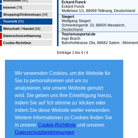
Immobilien
[41]
Eckard Funck
Eckard Funck
Internet
[79]
Muttelsee 1/1, 88069 Tettnang, Deutschland
Shopping/Onlineshops
[34]
Siegert
Wolfgang Siegert
Touristik
[55]
Schnerkingerstr. 33, 88605 Messkirch,
Wirtschaft / Handel
[66]
Deutschland
Tourismusportal.de
Datenschutzerklaerung
Ingo Busch
Bahnhofstrasse 29a, 88682 Salem - Mimmen
Cookie-Richtlinie
Einträge 1 bis 4 / 4
Wir verwenden Cookies, um die Website für
Sie zu personalisieren und um zu
analysieren, wie unsere Website genutzt
wird. Sie geben uns Ihre Einwilligung hierzu,
indem Sie auf 'Ich stimme zu' klicken oder
indem Sie diese Website weiter verwenden.
Weitere Informationen zu Cookies finden Sie
in unserer
Cookie-Richtlinie
und unseren
Datenschutzbestimmungen
.