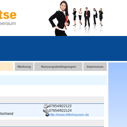
Werbung
Nutzungsbedingungen
Impressum
07654/922122
07654/922124
utschland
http://www.dittishausen.de