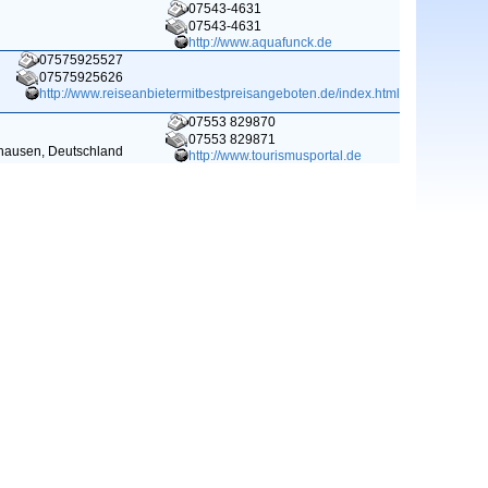
07543-4631
07543-4631
http://www.aquafunck.de
07575925527
07575925626
http://www.reiseanbietermitbestpreisangeboten.de/index.html
07553 829870
07553 829871
hausen, Deutschland
http://www.tourismusportal.de