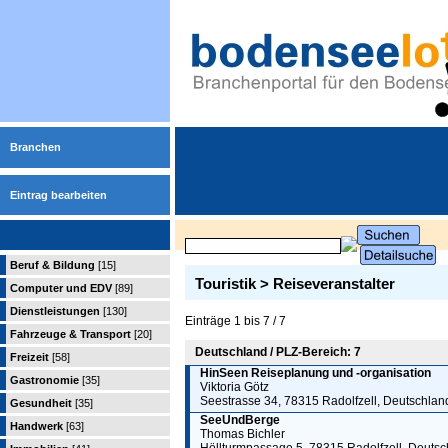
Branchen
Eintrag bearbeiten
Beruf & Bildung
[15]
Touristik > Reiseveranstalter
Computer und EDV
[89]
Dienstleistungen
[130]
Einträge 1 bis 7 / 7
Fahrzeuge & Transport
[20]
Deutschland / PLZ-Bereich: 7
Freizeit
[58]
HinSeen Reiseplanung und -organisation
Gastronomie
[35]
Viktoria Götz
Seestrasse 34, 78315 Radolfzell, Deutschlan
Gesundheit
[35]
SeeUndBerge
Handwerk
[63]
Thomas Bichler