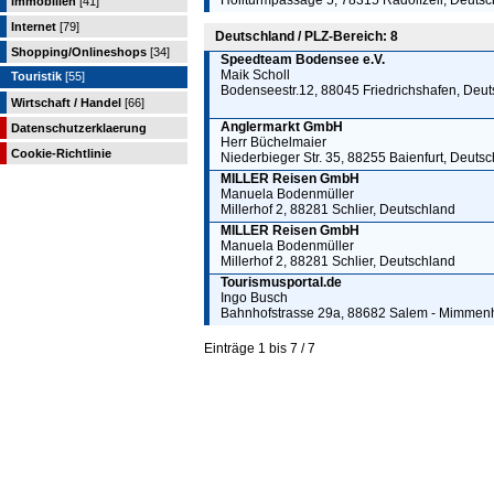
Höllturmpassage 5, 78315 Radolfzell, Deuts
Immobilien
[41]
Internet
[79]
Deutschland / PLZ-Bereich: 8
Shopping/Onlineshops
[34]
Speedteam Bodensee e.V.
Maik Scholl
Touristik
[55]
Bodenseestr.12, 88045 Friedrichshafen, Deu
Wirtschaft / Handel
[66]
Anglermarkt GmbH
Datenschutzerklaerung
Herr Büchelmaier
Cookie-Richtlinie
Niederbieger Str. 35, 88255 Baienfurt, Deuts
MILLER Reisen GmbH
Manuela Bodenmüller
Millerhof 2, 88281 Schlier, Deutschland
MILLER Reisen GmbH
Manuela Bodenmüller
Millerhof 2, 88281 Schlier, Deutschland
Tourismusportal.de
Ingo Busch
Bahnhofstrasse 29a, 88682 Salem - Mimmen
Einträge 1 bis 7 / 7