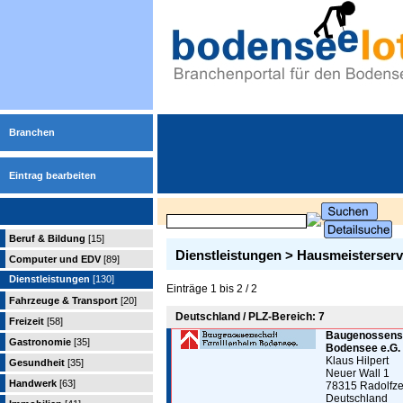
Branchen
Eintrag bearbeiten
Beruf & Bildung
[15]
Dienstleistungen > Hausmeisterserv
Computer und EDV
[89]
Dienstleistungen
[130]
Einträge 1 bis 2 / 2
Fahrzeuge & Transport
[20]
Deutschland / PLZ-Bereich: 7
Freizeit
[58]
Baugenossensc
Gastronomie
[35]
Bodensee e.G.
Klaus Hilpert
Gesundheit
[35]
Neuer Wall 1
Handwerk
[63]
78315 Radolfze
Deutschland