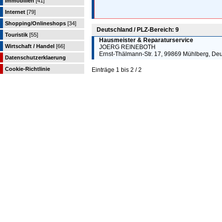
Immobilien
[41]
Internet
[79]
Shopping/Onlineshops
[34]
Deutschland / PLZ-Bereich: 9
Touristik
[55]
Hausmeister & Reparaturservice
Wirtschaft / Handel
[66]
JOERG REINEBOTH
Ernst-Thälmann-Str. 17, 99869 Mühlberg, De
Datenschutzerklaerung
Cookie-Richtlinie
Einträge 1 bis 2 / 2