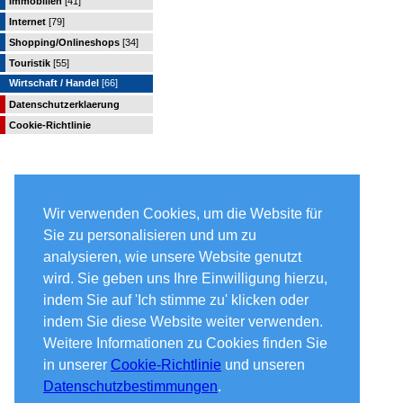
Immobilien
[41]
Internet
[79]
Shopping/Onlineshops
[34]
Touristik
[55]
Wirtschaft / Handel
[66]
Datenschutzerklaerung
Cookie-Richtlinie
Wir verwenden Cookies, um die Website für
Sie zu personalisieren und um zu
analysieren, wie unsere Website genutzt
wird. Sie geben uns Ihre Einwilligung hierzu,
indem Sie auf 'Ich stimme zu' klicken oder
indem Sie diese Website weiter verwenden.
Weitere Informationen zu Cookies finden Sie
in unserer
Cookie-Richtlinie
und unseren
Datenschutzbestimmungen
.