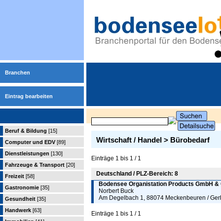
Branchen
Eintrag bearbeiten
Beruf & Bildung
[15]
Wirtschaft / Handel > Bürobedarf
Computer und EDV
[89]
Dienstleistungen
[130]
Einträge 1 bis 1 / 1
Fahrzeuge & Transport
[20]
Deutschland / PLZ-Bereich: 8
Freizeit
[58]
Bodensee Organistation Products GmbH &
Gastronomie
[35]
Norbert Buck
Am Degelbach 1, 88074 Meckenbeuren / Gerb
Gesundheit
[35]
Handwerk
[63]
Einträge 1 bis 1 / 1