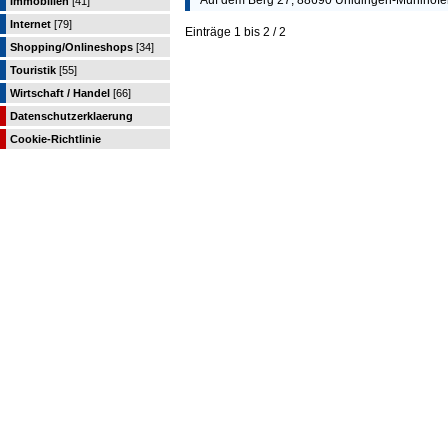
Auf dem Berg 27, 88690 Uhldingen-Mühlhofe
Immobilien
[41]
Internet
[79]
Einträge 1 bis 2 / 2
Shopping/Onlineshops
[34]
Touristik
[55]
Wirtschaft / Handel
[66]
Datenschutzerklaerung
Cookie-Richtlinie