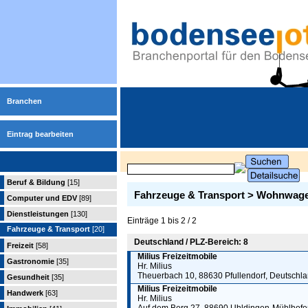
Branchen
Eintrag bearbeiten
Beruf & Bildung
[15]
Fahrzeuge & Transport > Wohnwag
Computer und EDV
[89]
Dienstleistungen
[130]
Einträge 1 bis 2 / 2
Fahrzeuge & Transport
[20]
Deutschland / PLZ-Bereich: 8
Freizeit
[58]
Milius Freizeitmobile
Gastronomie
[35]
Hr. Milius
Theuerbach 10, 88630 Pfullendorf, Deutschl
Gesundheit
[35]
Milius Freizeitmobile
Handwerk
[63]
Hr. Milius