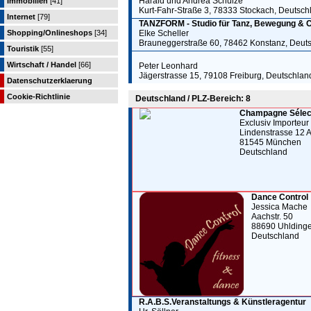
Harald und Andrea Schulze
Immobilien
[41]
Kurt-Fahr-Straße 3, 78333 Stockach, Deutsch
Internet
[79]
TANZFORM - Studio für Tanz, Bewegung & C
Shopping/Onlineshops
[34]
Elke Scheller
Brauneggerstraße 60, 78462 Konstanz, Deut
Touristik
[55]
Wirtschaft / Handel
[66]
Peter Leonhard
Jägerstrasse 15, 79108 Freiburg, Deutschlan
Datenschutzerklaerung
Cookie-Richtlinie
Deutschland / PLZ-Bereich: 8
Champagne Sélect
Exclusiv Importeur
Lindenstrasse 12 
81545 München
Deutschland
Dance Control
Jessica Mache
Aachstr. 50
88690 Uhlding
Deutschland
R.A.B.S.Veranstaltungs & Künstleragentur