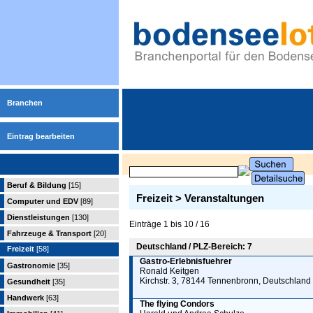
Branchen
Eintrag bearbeiten
Beruf & Bildung
[15]
Freizeit > Veranstaltungen
Computer und EDV
[89]
Dienstleistungen
[130]
Einträge 1 bis 10 / 16
Fahrzeuge & Transport
[20]
Deutschland / PLZ-Bereich: 7
Freizeit
[58]
Gastro-Erlebnisfuehrer
Gastronomie
[35]
Ronald Keitgen
Kirchstr. 3, 78144 Tennenbronn, Deutschland
Gesundheit
[35]
Handwerk
[63]
The flying Condors